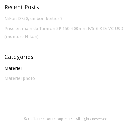
Recent Posts
Nikon D750, un bon boitier ?
Prise en main du Tamron SP 150-600mm F/5-6.3 Di VC USD
(monture Nikon)
Categories
Matériel
Matériel photo
© Guillaume Bouteloup 2015 - All Rights Reserved.